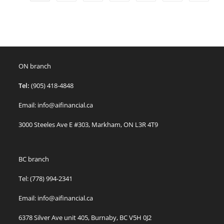
ON branch
Tel:
(905) 418-4848
Email: info@aifinancial.ca
3000 Steeles Ave E #303, Markham, ON L3R 4T9
BC branch
Tel: (778) 994-2341
Email: info@aifinancial.ca
6378 Silver Ave unit 405, Burnaby, BC V5H 0J2