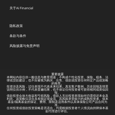
关于Ai Financial
隐私政策
条款与条件
风险披露与免责声明
重要披露
本网站内容仅供一般信息与教育用途，不构成个性化投资、保险、税务、法
律或贷款建议，也不应被视为购买、出售、借款或投资任何特定产品或策略
的推荐。
投资涉及风险，过往表现不代表未来结果。真实客户案例、历史回报及情景
说明仅供示例，不代表普遍结果，也不保证任何投资者可获得相同或类似回
报。
借款投资会放大收益和亏损风险，借款人无论投资表现如何仍需偿还本金及
利息。该策略仅适合具有稳定现金流、高风险承受能力的成熟投资者。保本
基金/隔离基金的保证、费用、限制及适用条件以具体保险公司产品合同为
准。
任何投资或借款投资策略是否适合，均需根据投资者个人情况由持牌保本基
金代理进行评估。