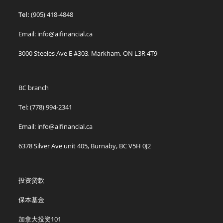
Tel:
(905) 418-4848
Email: info@aifinancial.ca
3000 Steeles Ave E #303, Markham, ON L3R 4T9
BC branch
Tel: (778) 994-2341
Email: info@aifinancial.ca
6378 Silver Ave unit 405, Burnaby, BC V5H 0J2
投资贷款
保本基金
加拿大投资101