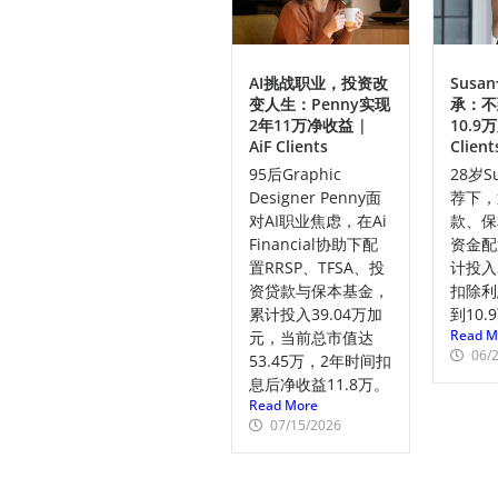
AI挑战职业，投资改
Sus
变人生：Penny实现
承：不
2年11万净收益 |
10.9万
AiF Clients
Client
95后Graphic
28岁S
Designer Penny面
荐下，
对AI职业焦虑，在Ai
款、保
Financial协助下配
资金配
置RRSP、TFSA、投
计投入
资贷款与保本基金，
扣除利
累计投入39.04万加
到10
Read M
元，当前总市值达
06/
53.45万，2年时间扣
息后净收益11.8万。
Read More
07/15/2026