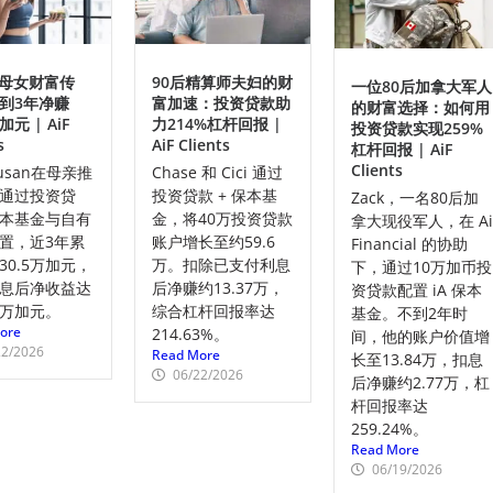
an母女财富传
90后精算师夫妇的财
一位80后加拿大军人
到3年净赚
富加速：投资贷款助
的财富选择：如何用
加元 | AiF
力214%杠杆回报 |
投资贷款实现259%
s
AiF Clients
杠杆回报 | AiF
Clients
usan在母亲推
Chase 和 Cici 通过
通过投资贷
投资贷款 + 保本基
Zack，一名80后加
本基金与自有
金，将40万投资贷款
拿大现役军人，在 A
置，近3年累
账户增长至约59.6
Financial 的协助
30.5万加元，
万。扣除已支付利息
下，通过10万加币投
息后净收益达
后净赚约13.37万，
资贷款配置 iA 保本
.9万加元。
综合杠杆回报率达
基金。不到2年时
ore
214.63%。
间，他的账户价值增
22/2026
Read More
长至13.84万，扣息
06/22/2026
后净赚约2.77万，杠
杆回报率达
259.24%。
Read More
06/19/2026