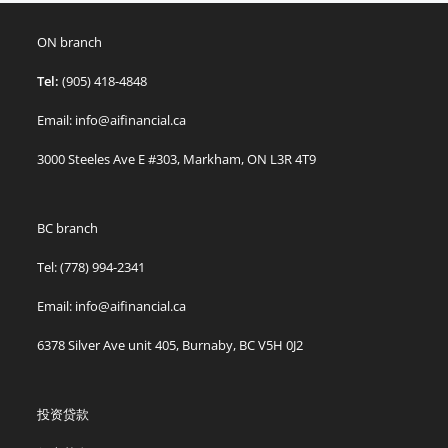
ON branch
Tel:
(905) 418-4848
Email: info@aifinancial.ca
3000 Steeles Ave E #303, Markham, ON L3R 4T9
BC branch
Tel: (778) 994-2341
Email: info@aifinancial.ca
6378 Silver Ave unit 405, Burnaby, BC V5H 0J2
投资贷款