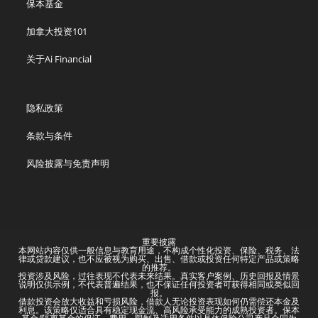
保本基金
加拿大投资101
关于Ai Financial
隐私政策
条款与条件
风险披露与免责声明
重要披露
本网站内容仅供一般信息与教育用途，不构成个性化投资、保险、税务、法
律或贷款建议，也不应被视为购买、出售、借款或投资任何特定产品或策略
的推荐。
投资涉及风险，过往表现不代表未来结果。真实客户案例、历史回报及情景
说明仅供示例，不代表普遍结果，也不保证任何投资者可获得相同或类似回
报。
借款投资会放大收益和亏损风险，借款人无论投资表现如何仍需偿还本金及
利息。该策略仅适合具有稳定现金流、高风险承受能力的成熟投资者。保本