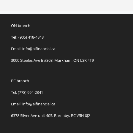
ON branch
Tel:
(905) 418-4848
Email: info@aifinancial.ca
3000 Steeles Ave E #303, Markham, ON L3R 4T9
BC branch
Tel: (778) 994-2341
Email: info@aifinancial.ca
6378 Silver Ave unit 405, Burnaby, BC V5H 0J2