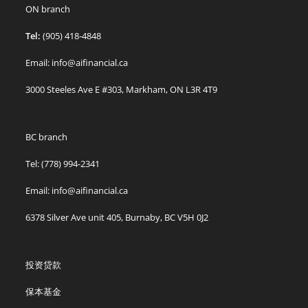
ON branch
Tel:
(905) 418-4848
Email: info@aifinancial.ca
3000 Steeles Ave E #303, Markham, ON L3R 4T9
BC branch
Tel: (778) 994-2341
Email: info@aifinancial.ca
6378 Silver Ave unit 405, Burnaby, BC V5H 0J2
投资贷款
保本基金