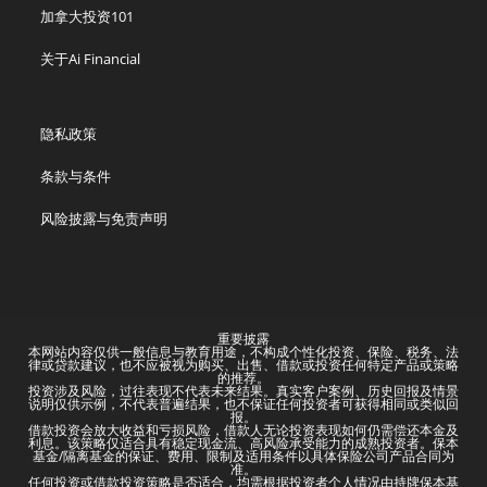
加拿大投资101
关于Ai Financial
隐私政策
条款与条件
风险披露与免责声明
重要披露
本网站内容仅供一般信息与教育用途，不构成个性化投资、保险、税务、法
律或贷款建议，也不应被视为购买、出售、借款或投资任何特定产品或策略
的推荐。
投资涉及风险，过往表现不代表未来结果。真实客户案例、历史回报及情景
说明仅供示例，不代表普遍结果，也不保证任何投资者可获得相同或类似回
报。
借款投资会放大收益和亏损风险，借款人无论投资表现如何仍需偿还本金及
利息。该策略仅适合具有稳定现金流、高风险承受能力的成熟投资者。保本
基金/隔离基金的保证、费用、限制及适用条件以具体保险公司产品合同为
准。
任何投资或借款投资策略是否适合，均需根据投资者个人情况由持牌保本基