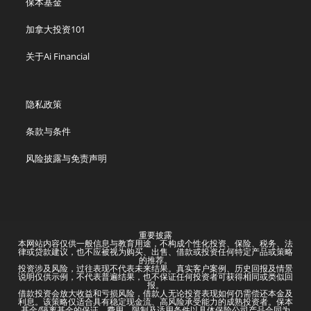
保本基金
加拿大投资101
关于Ai Financial
隐私政策
条款与条件
风险披露与免责声明
重要披露
本网站内容仅供一般信息与教育用途，不构成个性化投资、保险、税务、法
律或贷款建议，也不应被视为购买、出售、借款或投资任何特定产品或策略
的推荐。
投资涉及风险，过往表现不代表未来结果。真实客户案例、历史回报及情景
说明仅供示例，不代表普遍结果，也不保证任何投资者可获得相同或类似回
报。
借款投资会放大收益和亏损风险，借款人无论投资表现如何仍需偿还本金及
利息。该策略仅适合具有稳定现金流、高风险承受能力的成熟投资者。保本
基金/隔离基金的保证、费用、限制及适用条件以具体保险公司产品合同为