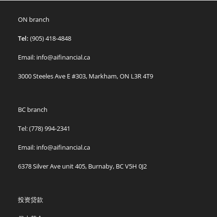
ON branch
Tel:
(905) 418-4848
Email: info@aifinancial.ca
3000 Steeles Ave E #303, Markham, ON L3R 4T9
BC branch
Tel: (778) 994-2341
Email: info@aifinancial.ca
6378 Silver Ave unit 405, Burnaby, BC V5H 0J2
投资贷款