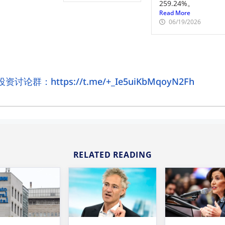
259.24%。
Read More
06/19/2026
论群：https://t.me/+_Ie5uiKbMqoyN2Fh
RELATED READING