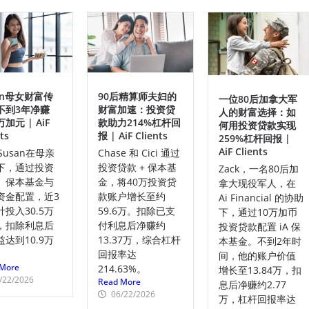
an母女财富传
90后精算师夫妇的
一位80后加拿大军
不到3年净赚
财富加速：投资贷
人的财富选择：如
万加元 | AiF
款助力214%杠杆回
何用投资贷款实现
ts
报 | AiF Clients
259%杠杆回报 |
AiF Clients
Susan在母亲
Chase 和 Cici 通过
下，通过投资
投资贷款 + 保本基
Zack，一名80后加
、保本基金与
金，将40万投资贷
拿大现役军人，在
资金配置，近3
款账户增长至约
Ai Financial 的协助
投入30.5万
59.6万。扣除已支
下，通过10万加币
，扣除利息后
付利息后净赚约
投资贷款配置 iA 保
达到10.9万
13.37万，综合杠杆
本基金。不到2年时
。
回报率达
间，他的账户价值
More
214.63%。
增长至13.84万，扣
/22/2026
Read More
息后净赚约2.77
06/22/2026
万，杠杆回报率达