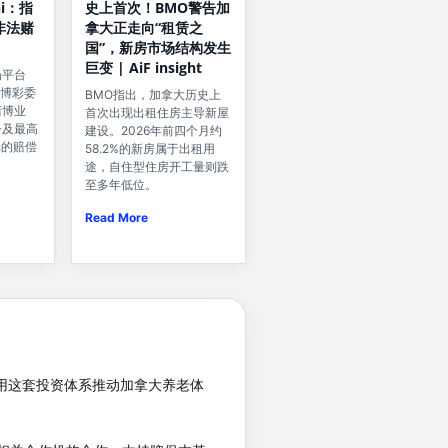
hi：指
史上首次！BMO警告加
非法赌
拿大正走向“租赁之
国”，新房市场结构发生
巨变 | AiF insight
场平台
经博彩委
BMO指出，加拿大历史上
赌博业
首次出现出租住房主导新屋
令及最高
建设。2026年前四个月约
元的赔偿
58.2%的新房属于出租用
途，自住型住房开工量则跌
至多年低位。
Read More
希望运用这套投资体系推动加拿大养老体