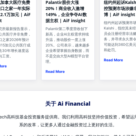
Palantir股价大涨
纽约州起诉Kals
说加拿大医疗免费
20%！商业收入激增
控预测市场涉嫌
四口之家一年实际
149%，企业争夺AI数
博 | AiF insight
.1万加元 | AiF
据主权 | AiF insight
t
纽约州起诉预测市
Kalshi，指控其未
Palantir第二季度营收创下
究所最新报告显示，
员会注册经营非法
新高，企业AI主权需求持续
公共医疗并非免费，
务，并寻求永久禁
升温，推动股价一度上涨
口之家2026年预计
可能达到360亿美
20%。公司表示，越来越多
,115加元公共医疗成
和处罚。
企业希望掌握自身数据，而
去30年增长速度远
不是交由大型AI模型平台管
与工资。
Read More
理。
More
Read More
关于 Ai Financial
先的Fin-Tech高科技基金投资服务提供商。我们利用高科技坚持价值投资，
系的改革，让更多人通过金融投资过上更好的生活。