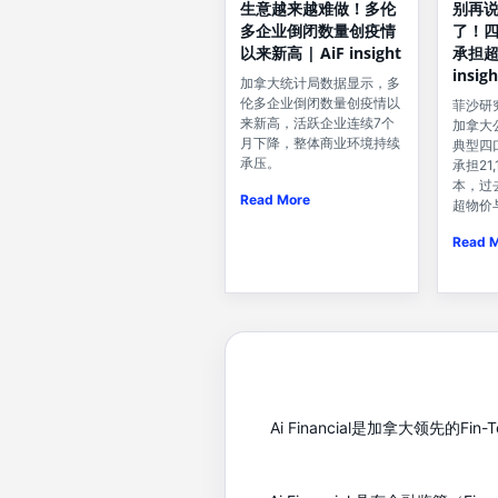
生意越来越难做！多伦
别再
多企业倒闭数量创疫情
了！
以来新高 | AiF insight
承担超2
insigh
加拿大统计局数据显示，多
伦多企业倒闭数量创疫情以
菲沙研
来新高，活跃企业连续7个
加拿大
月下降，整体商业环境持续
典型四
承压。
承担21
本，过
Read More
超物价
Read 
Ai Financial是加拿大领