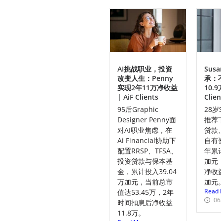
AI挑战职业，投资
Sus
改变人生：Penny
承：
实现2年11万净收益
10.9
| AiF Clients
Clien
95后Graphic
28岁
Designer Penny面
推荐
对AI职业焦虑，在
贷款
Ai Financial协助下
自有
配置RRSP、TFSA、
年累计
投资贷款与保本基
加元
金，累计投入39.04
净收益
万加元，当前总市
加元
Read 
值达53.45万，2年
06
时间扣息后净收益
11.8万。