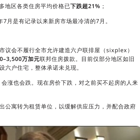
大多地区各类住房平均价格已
下跌超21%
；
25年7月是有记录以来新房市场最冷清的7月。
议会不履行全市允许建造六户联排屋（sixplex）
00–3,500万加元
联邦住房拨款。目前仅部分地区如旧
设六户住宅，整体承诺未兑现。
，会涨也会跌。现在房价下跌，对之前买不起房的人来
出公寓转为租赁单位，以缓解供应压力，并配合政府