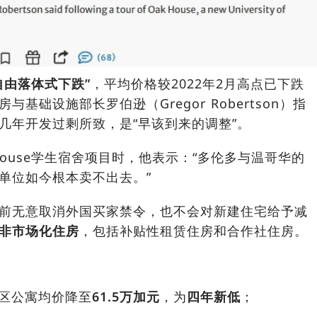
自由落体式下跌”
，平均价格较2022年2月高点已下跌
与基础设施部长罗伯逊（Gregor Robertson）指
几年开发过剩所致，是“早该到来的调整”。
House学生宿舍项目时，他表示：“多伦多与温哥华的
单位如今根本卖不出去。”
前无意取消外国买家禁令，也不会对新建住宅给予减
非市场化住房
，包括补贴性租赁住房和合作社住房。
地区公寓均价降至
61.5万加元
，为
四年新低
；