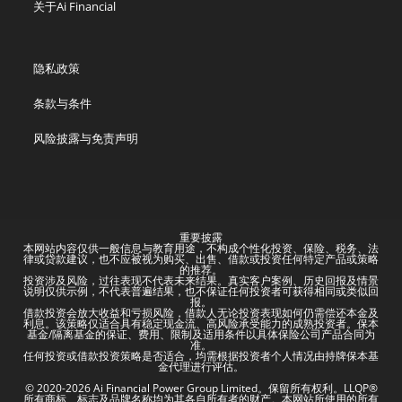
关于Ai Financial
隐私政策
条款与条件
风险披露与免责声明
重要披露
本网站内容仅供一般信息与教育用途，不构成个性化投资、保险、税务、法
律或贷款建议，也不应被视为购买、出售、借款或投资任何特定产品或策略
的推荐。
投资涉及风险，过往表现不代表未来结果。真实客户案例、历史回报及情景
说明仅供示例，不代表普遍结果，也不保证任何投资者可获得相同或类似回
报。
借款投资会放大收益和亏损风险，借款人无论投资表现如何仍需偿还本金及
利息。该策略仅适合具有稳定现金流、高风险承受能力的成熟投资者。保本
基金/隔离基金的保证、费用、限制及适用条件以具体保险公司产品合同为
准。
任何投资或借款投资策略是否适合，均需根据投资者个人情况由持牌保本基
金代理进行评估。
© 2020-2026 Ai Financial Power Group Limited。保留所有权利。LLQP®
所有商标、标志及品牌名称均为其各自所有者的财产。本网站所使用的所有