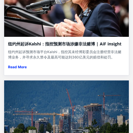
纽约州起诉Kalshi：指控预测市场涉嫌非法赌博 | AiF insight
纽约州起诉预测市场平台Kalshi，指控其未经博彩委员会注册经营非法赌
博业务，并寻求永久禁令及最高可能达到360亿美元的赔偿和处罚。
Read More