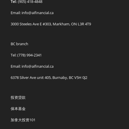
Tel:
(905) 418-4848
Email: info@aifinancial.ca
3000 Steeles Ave E #303, Markham, ON L3R 4T9
BC branch
Tel: (778) 994-2341
Email: info@aifinancial.ca
6378 Silver Ave unit 405, Burnaby, BC V5H 0J2
投资贷款
保本基金
加拿大投资101