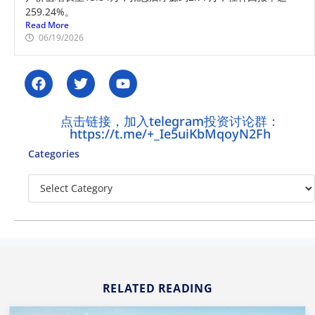
259.24%。
Read More
06/19/2026
点击链接，加入telegram投资讨论群：
https://t.me/+_Ie5uiKbMqoyN2Fh
Categories
RELATED READING