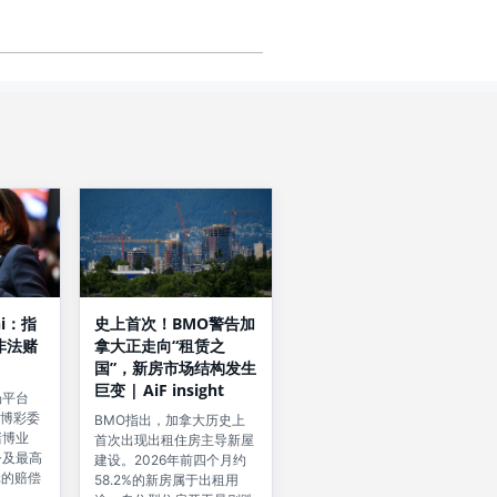
hi：指
史上首次！BMO警告加
非法赌
拿大正走向“租赁之
国”，新房市场结构发生
巨变 | AiF insight
场平台
经博彩委
BMO指出，加拿大历史上
赌博业
首次出现出租住房主导新屋
令及最高
建设。2026年前四个月约
元的赔偿
58.2%的新房属于出租用