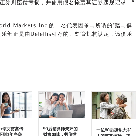
证券则赔偿亏损，并使用假名掩盖其证券违规记录。”
orld Markets Inc.的一名代表因参与所谓的“赠与俱
乐部正是由Delellis引荐的。监管机构认定，该俱乐
an母女财富传
90后精算师夫妇的
一位80后加拿大军
不到3年净赚
财富加速：投资贷
人的财富选择：如