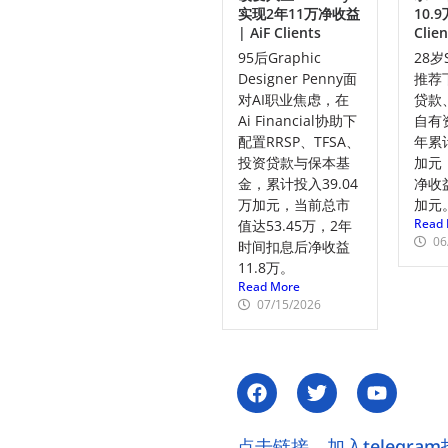
实现2年11万净收益
10.9
| AiF Clients
Clien
95后Graphic
28岁
Designer Penny面
推荐
对AI职业焦虑，在
贷款
Ai Financial协助下
自有
配置RRSP、TFSA、
年累计
投资贷款与保本基
加元
金，累计投入39.04
净收益
万加元，当前总市
加元
Read 
值达53.45万，2年
06
时间扣息后净收益
11.8万。
Read More
07/15/2026
点击链接，加入telegram投资讨