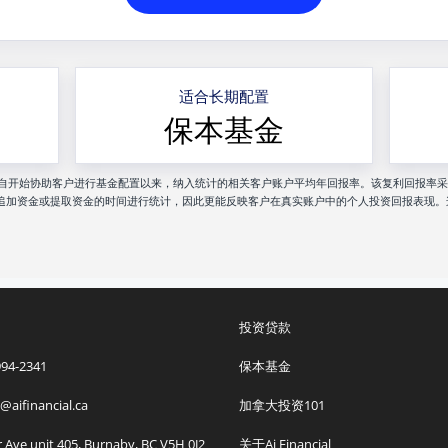
适合长期配置
保本基金
nancial 自开始协助客户进行基金配置以来，纳入统计的相关客户账户平均年回报率。该复利回报率采用 MW
追加资金或提取资金的时间进行统计，因此更能反映客户在真实账户中的个人投资回报表现。
投资贷款
 994-2341
保本基金
o@aifinancial.ca
加拿大投资101
r Ave unit 405, Burnaby, BC V5H 0J2
关于Ai Financial