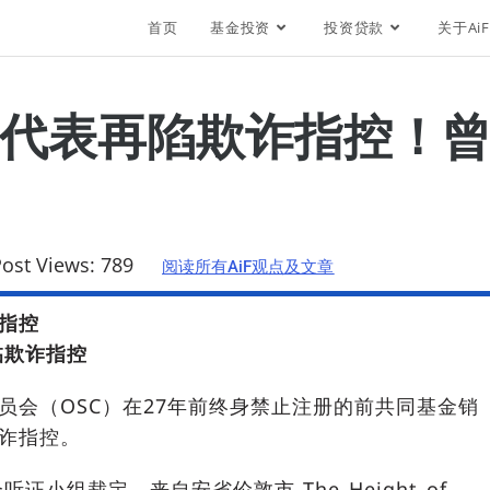
首页
基金投资
投资贷款
关于AiF
代表再陷欺诈指控！
ost Views:
789
阅读所有AiF观点及文章
指控
临欺诈指控
员会（OSC）在27年前终身禁止注册的前共同基金销
诈指控。
听证小组裁定，来自安省伦敦市 The Height of