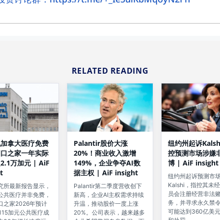
RELATED READING
Palantir股价大涨
纽约州起诉Kals
说加拿大医疗免费
20%！商业收入激增
控预测市场涉嫌
四口之家一年实际
149%，企业争夺AI数
博 | AiF insight
.1万加元 | AiF
据主权 | AiF insight
t
纽约州起诉预测市
Kalshi，指控其未
Palantir第二季度营收创下
究所最新报告显示，
员会注册经营非法
新高，企业AI主权需求持续
公共医疗并非免费，
务，并寻求永久禁
升温，推动股价一度上涨
口之家2026年预计
可能达到360亿美
20%。公司表示，越来越多
,115加元公共医疗成