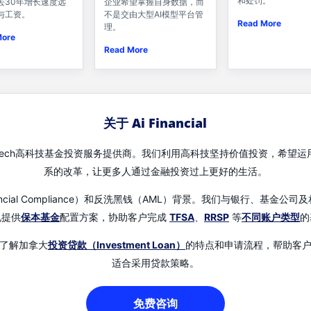
和处罚。
企业希望掌握自身数据，而
去30年增长速度远
不是交由大型AI模型平台管
与工资。
Read More
理。
More
Read More
关于 Ai Financial
先的Fin-Tech高科技基金投资服务提供商。我们利用高科技坚持价值投资，
系的改革，让更多人通过金融投资过上更好的生活。
（Financial Compliance）和反洗黑钱（AML）背景。我们与银行、
况提供
保本基金
配置方案，协助客户完成
TFSA
、
RRSP
等
不同账户类型
的
了解加拿大
投资贷款（Investment Loan）
的特点和申请流程，帮助客
适合采用贷款策略。
免费咨询