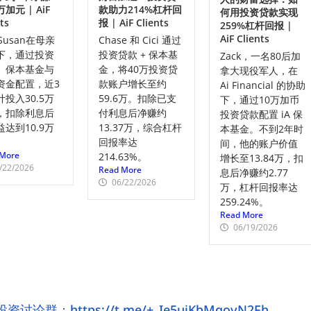
万加元 | AiF
款助力214%杠杆回
何用投资贷款实现
ts
报 | AiF Clients
259%杠杆回报 |
AiF Clients
Susan在母亲
Chase 和 Cici 通过
下，通过投资
投资贷款 + 保本基
Zack，一名80后加
、保本基金与
金，将40万投资贷
拿大现役军人，在
资金配置，近3
款账户增长至约
Ai Financial 的协助
投入30.5万
59.6万。扣除已支
下，通过10万加币
，扣除利息后
付利息后净赚约
投资贷款配置 iA 保
达到10.9万
13.37万，综合杠杆
本基金。不到2年时
。
回报率达
间，他的账户价值
More
214.63%。
增长至13.84万，扣
/22/2026
Read More
息后净赚约2.77
06/22/2026
万，杠杆回报率达
259.24%。
Read More
06/19/2026
论群：https://t.me/+_Ie5uiKbMqoyN2Fh