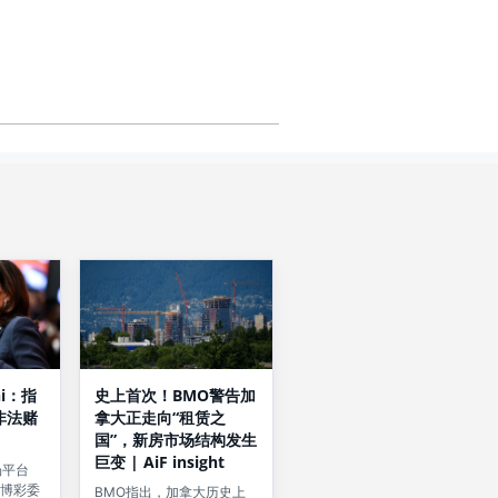
hi：指
史上首次！BMO警告加
非法赌
拿大正走向“租赁之
国”，新房市场结构发生
巨变 | AiF insight
场平台
经博彩委
BMO指出，加拿大历史上