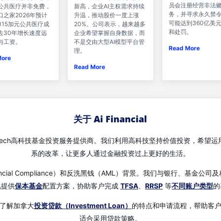
员会注册经营非法
新高，企业AI主权需求持续
公共医疗并非免费，
务，并寻求永久禁
升温，推动股价一度上涨
口之家2026年预计
可能达到360亿美
20%。公司表示，越来越多
,115加元公共医疗成
和处罚。
企业希望掌握自身数据，而
去30年增长速度远
不是交由大型AI模型平台管
与工资。
Read More
理。
More
Read More
关于 Ai Financial
先的Fin-Tech高科技基金投资服务提供商。我们利用高科技坚持价值投资，
系的改革，让更多人通过金融投资过上更好的生活。
（Financial Compliance）和反洗黑钱（AML）背景。我们与银行、
况提供
保本基金
配置方案，协助客户完成
TFSA
、
RRSP
等
不同账户类型
的
了解加拿大
投资贷款（Investment Loan）
的特点和申请流程，帮助客
适合采用贷款策略。