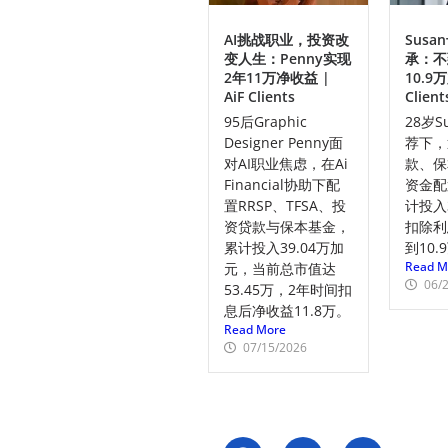
AI挑战职业，投资改
Sus
变人生：Penny实现
承：不
2年11万净收益 |
10.9万
AiF Clients
Client
95后Graphic
28岁S
Designer Penny面
荐下，
对AI职业焦虑，在Ai
款、保
Financial协助下配
资金配
置RRSP、TFSA、投
计投入
资贷款与保本基金，
扣除利
累计投入39.04万加
到10
Read M
元，当前总市值达
06/
53.45万，2年时间扣
息后净收益11.8万。
Read More
07/15/2026