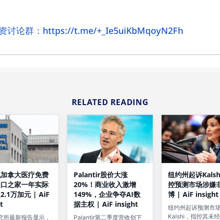
群：https://t.me/+_Ie5uiKbMqoyN2Fh
RELATED READING
Palantir股价大涨
纽约州起诉Kals
说加拿大医疗免费
20%！商业收入激增
控预测市场涉嫌
四口之家一年实际
149%，企业争夺AI数
博 | AiF insight
.1万加元 | AiF
据主权 | AiF insight
t
纽约州起诉预测市
Kalshi，指控其未
Palantir第二季度营收创下
究所最新报告显示，