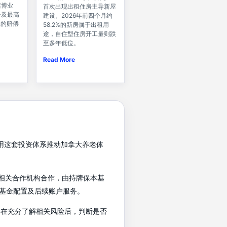
赌博业
首次出现出租住房主导新屋
令及最高
建设。2026年前四个月约
元的赔偿
58.2%的新房属于出租用
途，自住型住房开工量则跌
至多年低位。
Read More
希望运用这套投资体系推动加拿大养老体
基金公司及相关合作机构合作，由持牌保本基
基金配置及后续账户服务。
户在充分了解相关风险后，判断是否