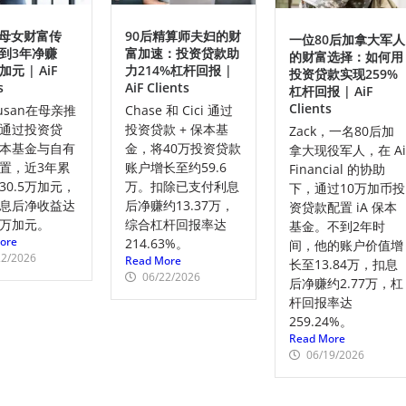
an母女财富传
90后精算师夫妇的财
一位80后加拿大军人
到3年净赚
富加速：投资贷款助
的财富选择：如何用
加元 | AiF
力214%杠杆回报 |
投资贷款实现259%
s
AiF Clients
杠杆回报 | AiF
Clients
usan在母亲推
Chase 和 Cici 通过
通过投资贷
投资贷款 + 保本基
Zack，一名80后加
本基金与自有
金，将40万投资贷款
拿大现役军人，在 A
置，近3年累
账户增长至约59.6
Financial 的协助
30.5万加元，
万。扣除已支付利息
下，通过10万加币投
息后净收益达
后净赚约13.37万，
资贷款配置 iA 保本
.9万加元。
综合杠杆回报率达
基金。不到2年时
ore
214.63%。
间，他的账户价值增
22/2026
Read More
长至13.84万，扣息
06/22/2026
后净赚约2.77万，杠
杆回报率达
259.24%。
Read More
06/19/2026