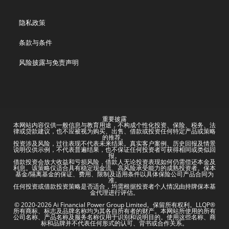
隐私政策
条款与条件
风险披露与免责声明
重要披露
本网站内容仅供一般信息与教育用途，不构成个性化投资、保险、税务、法
律或贷款建议，也不应被视为购买、出售、借款或投资任何特定产品或策略
的推荐。
投资涉及风险，过往表现不代表未来结果。真实客户案例、历史回报及情景
说明仅供示例，不代表普遍结果，也不保证任何投资者可获得相同或类似回
报。
借款投资会放大收益和亏损风险，借款人无论投资表现如何仍需偿还本金及
利息。该策略仅适合具有稳定现金流、高风险承受能力的成熟投资者。保本
基金/隔离基金的保证、费用、限制及适用条件以具体保险公司产品合同为
准。
任何投资或借款投资策略是否适合，均需根据投资者个人情况由持牌保本基
金代理进行评估。
© 2020-2026 Ai Financial Power Group Limited。保留所有权利。LLQP®
所有商标、标志及品牌名称均为其各自所有者的财产。本网站所使用的所有
公司名称、产品名称及服务名称仅用于识别和说明目的。使用这些名称、商
标和品牌并不代表任何形式的认可、背书或合作关系。