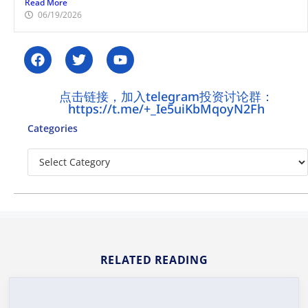
Read More
06/19/2026
点击链接，加入telegram投资讨论群：
https://t.me/+_Ie5uiKbMqoyN2Fh
Categories
RELATED READING