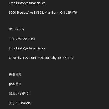
Email: info@aifinancial.ca
3000 Steeles Ave E #303, Markham, ON L3R 4T9
BC branch
Tel: (778) 994-2341
Email: info@aifinancial.ca
6378 Silver Ave unit 405, Burnaby, BC V5H 0J2
投资贷款
保本基金
加拿大投资101
关于Ai Financial