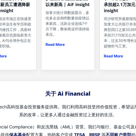
以来新高 | AiF insight
高薪员工遭遇降薪
承担超2.1万加元 |
insight
insight
加拿大统计局数据显示，多
伦多企业倒闭数量创疫情以
就业市场正在快速变
菲沙研究所最新报
来新高，活跃企业连续7个
轻毕业生有学历和政
加拿大公共医疗并
月下降，整体商业环境持续
仍难找工作，高薪科
典型四口之家2026
承压。
被裁后也面临薪资大
承担21,115加元公
，AI与全球外包正在
本，过去30年增长
Read More
变职场。
超物价与工资。
More
Read More
关于 Ai Financial
先的Fin-Tech高科技基金投资服务提供商。我们利用高科技坚持价值投资，
系的改革，让更多人通过金融投资过上更好的生活。
（Financial Compliance）和反洗黑钱（AML）背景。我们与银行、
况提供
保本基金
配置方案，协助客户完成
TFSA
、
RRSP
等
不同账户类型
的