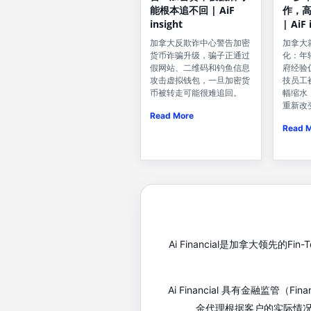
能根本追不回 | AiF
作，
insight
| AiF 
加拿大反欺诈中心警告加密
加拿大
货币诈骗升级，骗子正通过
化：年
假网站、二维码和钓鱼信息
府经验
攻击虚拟钱包，一旦加密货
技员工
币被转走可能很难追回。
幅缩水
重新改
Read More
Read 
Ai Financial是加拿大领
Ai Financial 具有金融监管
金代理根据客户的实际情