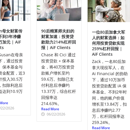
an母女财富传
90后精算师夫妇的
一位80后加拿大军
不到3年净赚
财富加速：投资贷
人的财富选择：如
万加元 | AiF
款助力214%杠杆回
何用投资贷款实现
ts
报 | AiF Clients
259%杠杆回报 |
AiF Clients
Susan在母亲
Chase 和 Cici 通过
下，通过投资
投资贷款 + 保本基
Zack，一名80后加
、保本基金与
金，将40万投资贷
拿大现役军人，在
资金配置，近3
款账户增长至约
Ai Financial 的协助
投入30.5万
59.6万。扣除已支
下，通过10万加币
，扣除利息后
付利息后净赚约
投资贷款配置 iA 保
达到10.9万
13.37万，综合杠杆
本基金。不到2年时
。
回报率达
间，他的账户价值
More
214.63%。
增长至13.84万，扣
/22/2026
Read More
息后净赚约2.77
06/22/2026
万，杠杆回报率达
259.24%。
Read More