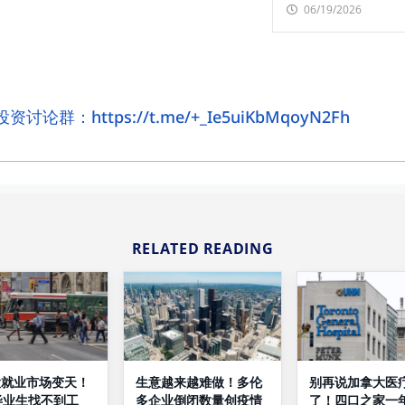
06/19/2026
论群：https://t.me/+_Ie5uiKbMqoyN2Fh
RELATED READING
生意越来越难做！多伦
大就业市场变天！
别再说加拿大医
多企业倒闭数量创疫情
毕业生找不到工
了！四口之家一