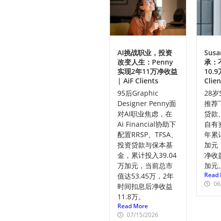
AI挑战职业，投资
Sus
改变人生：Penny
承：
实现2年11万净收益
10.9
| AiF Clients
Clien
95后Graphic
28岁
Designer Penny面
推荐
对AI职业焦虑，在
贷款
Ai Financial协助下
自有
配置RRSP、TFSA、
年累计
投资贷款与保本基
加元
金，累计投入39.04
净收益
万加元，当前总市
加元
Read 
值达53.45万，2年
06
时间扣息后净收益
11.8万。
Read More
07/15/2026