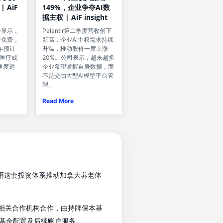
149%，企业争夺AI数
 AiF
据主权 | AiF insight
Palantir第二季度营收创下
告显示，
新高，企业AI主权需求持续
非免费，
升温，推动股价一度上涨
年预计
20%。公司表示，越来越多
共医疗成
企业希望掌握自身数据，而
速度远
不是交由大型AI模型平台管
理。
Read More
希望运用这套投资体系推动加拿大养老体
基金公司及相关合作机构合作，由持牌保本基
基金配置及后续账户服务。